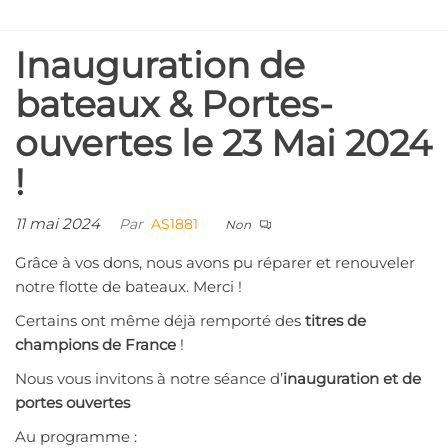
Aller
Aviron
au
Inauguration de
contenu
Strasbourg
1881
bateaux & Portes-
ouvertes le 23 Mai 2024
!
11 mai 2024
Par
AS1881
Non
Grâce à vos dons, nous avons pu réparer et renouveler
notre flotte de bateaux. Merci !
Certains ont même déjà remporté des
titres de
champions de France
!
Nous vous invitons à notre séance d’
inauguration et de
portes ouvertes
Au programme :