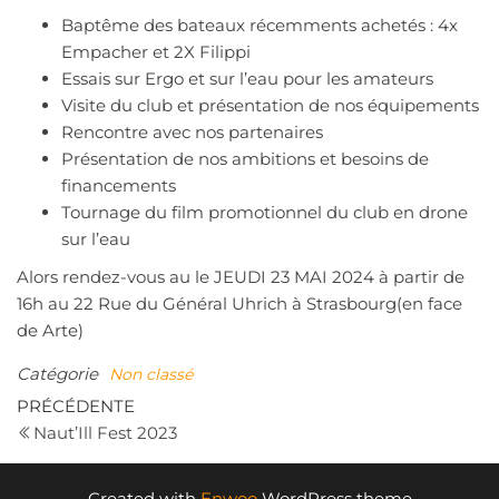
Baptême des bateaux récemments achetés : 4x
Empacher et 2X Filippi
Essais sur Ergo et sur l’eau pour les amateurs
Visite du club et présentation de nos équipements
Rencontre avec nos partenaires
Présentation de nos ambitions et besoins de
financements
Tournage du film promotionnel du club en drone
sur l’eau
Alors rendez-vous au le JEUDI 23 MAI 2024 à partir de
16h au 22 Rue du Général Uhrich à Strasbourg(en face
de Arte)
Catégorie
Non classé
Navigation
Article
PRÉCÉDENTE
précédent
Naut’Ill Fest 2023
de
l’article
Created with
Enwoo
WordPress theme